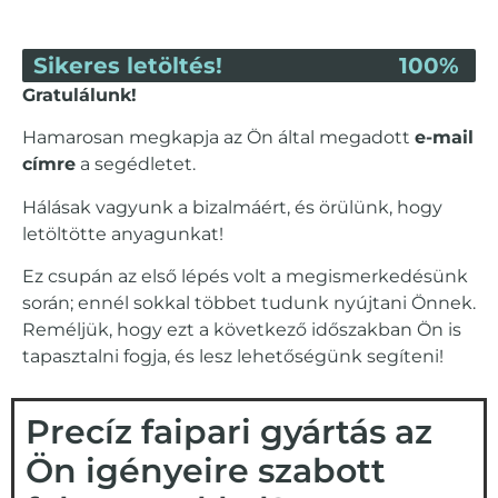
Sikeres letöltés!
100%
Gratulálunk!
Hamarosan megkapja az Ön által megadott
e-mail
címre
a segédletet.
Hálásak vagyunk a bizalmáért, és örülünk, hogy
letöltötte anyagunkat!
Ez csupán az első lépés volt a megismerkedésünk
során; ennél sokkal többet tudunk nyújtani Önnek.
Reméljük, hogy ezt a következő időszakban Ön is
tapasztalni fogja, és lesz lehetőségünk segíteni!
Precíz faipari gyártás az
Ön igényeire szabott