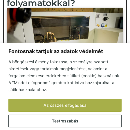
folyamatokkal?
Fontosnak tartjuk az adatok védelmét
A böngészési élmény fokozása, a személyre szabott
hirdetések vagy tartalmak megjelenítése, valamint a
forgalom elemzése érdekében sütiket (cookie) használunk.
A "Mindet elfogadom" gombra kattintva hozzájárulhat a
Derítse ki, Önnek való-e a
sütik használatához.
Galignum gyártói rendszere
Az összes elfogadása
és szolgáltatása!
Kitöltöm a rövid kvízt!
Testreszabás
Rövid kvízünkkel
derítse ki 1 perc alatt
, vajon