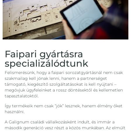
Faipari gyártásra
specializálódtunk
Felismerésünk, hogy a faipari sorozatgyártásnál nem csak
szakmailag kell jónak lenni, hanem a partnerséget
támogató, kiegészítő szolgáltatásokat is kell nyújtani –
megóvjuk ügyfeleinket a rossz döntésektől és kellemetlen
tapasztalatoktól.
Így termékeik nem csak “jók” lesznek, hanem élmény őket
használni.
A Galignum családi vállalkozásként indult, és immár a
második generáció vesz részt a közös munkában. Az elmúlt