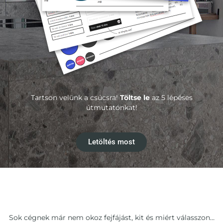
Tartson velünk a csúcsra!
Töltse le
az 5 lépéses
útmutatónkat!
Letöltés most
Sok cégnek már nem okoz fejfájást, kit és miért válasszon…