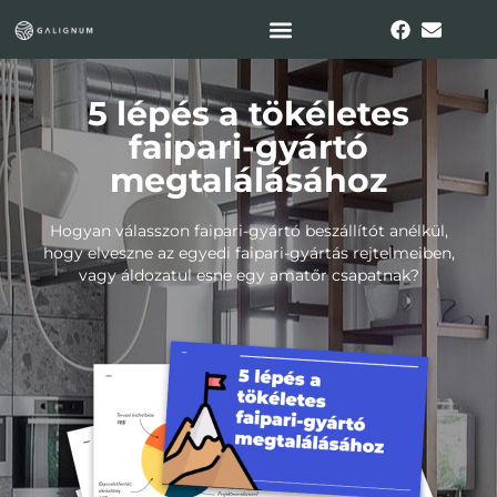
5 lépés a tökéletes
faipari-gyártó
megtalálásához
Hogyan válasszon faipari-gyártó beszállítót anélkül,
hogy elveszne az egyedi faipari-gyártás rejtelmeiben,
vagy áldozatul esne egy amatőr csapatnak?