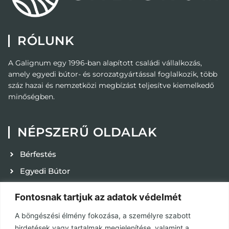
RÓLUNK
A Galignum egy 1996-ban alapított családi vállalkozás,
amely egyedi bútor- és sorozatgyártással foglalkozik, több
száz hazai és nemzetközi megbízást teljesítve kiemelkedő
minőségben.
NÉPSZERŰ OLDALAK
Bérfestés
Egyedi Bútor
Kapcsolat
Fontosnak tartjuk az adatok védelmét
Karrier
A böngészési élmény fokozása, a személyre szabott
Adatvédelmi tájékoztató
hirdetések vagy tartalmak megjelenítése, valamint a