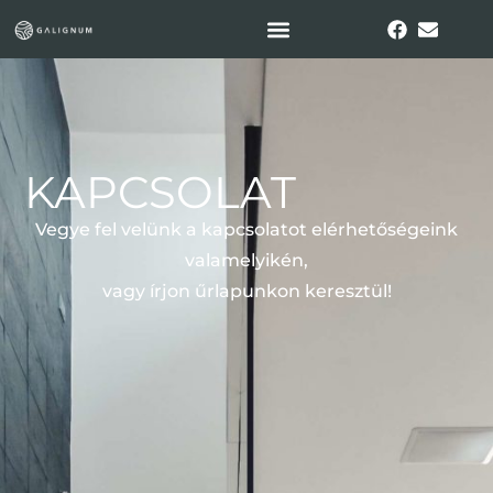
KAPCSOLAT
Vegye fel velünk a kapcsolatot elérhetőségeink
valamelyikén,
vagy írjon űrlapunkon keresztül!