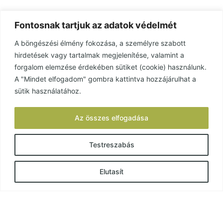
Fontosnak tartjuk az adatok védelmét
A böngészési élmény fokozása, a személyre szabott
hirdetések vagy tartalmak megjelenítése, valamint a
Lenne még kérdése? Írjon nekünk és mi
forgalom elemzése érdekében sütiket (cookie) használunk.
válaszolunk!
A "Mindet elfogadom" gombra kattintva hozzájárulhat a
sütik használatához.
Az összes elfogadása
Testreszabás
Elutasít