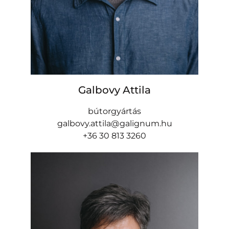
Galbovy Attila
bútorgyártás
galbovy.attila@galignum.hu
+36 30 813 3260