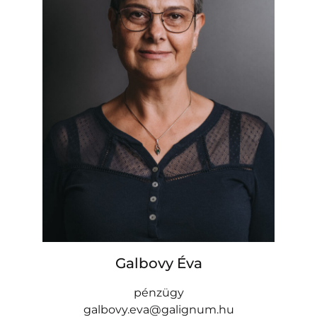
Galbovy Éva
pénzügy
galbovy.eva@galignum.hu