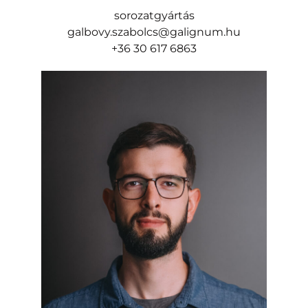
sorozatgyártás
galbovy.szabolcs@galignum.hu
+36 30 617 6863