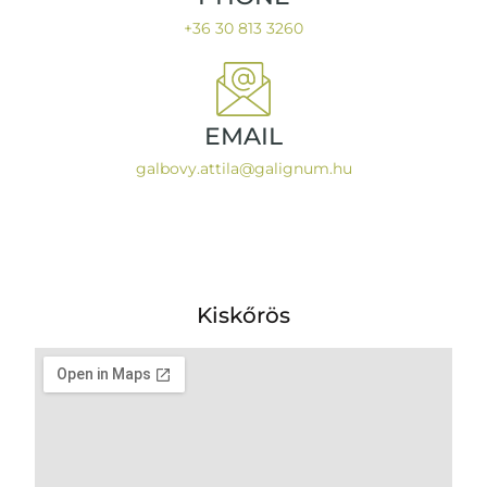
+36 30 813 3260
EMAIL
galbovy.attila@galignum.hu
Kiskőrös