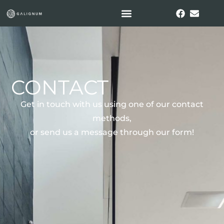
CONTACT
Get in touch with us using one of our contact
methods,
or send us a message through our form!