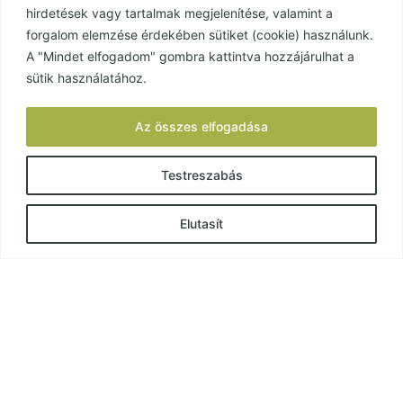
hirdetések vagy tartalmak megjelenítése, valamint a
forgalom elemzése érdekében sütiket (cookie) használunk.
A "Mindet elfogadom" gombra kattintva hozzájárulhat a
Do you still have questions? Write to us
sütik használatához.
and we will answer!
Az összes elfogadása
Testreszabás
Elutasít