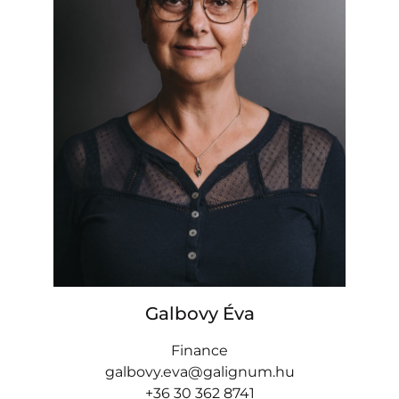
Galbovy Éva
Finance
galbovy.eva@galignum.hu
+36 30 362 8741