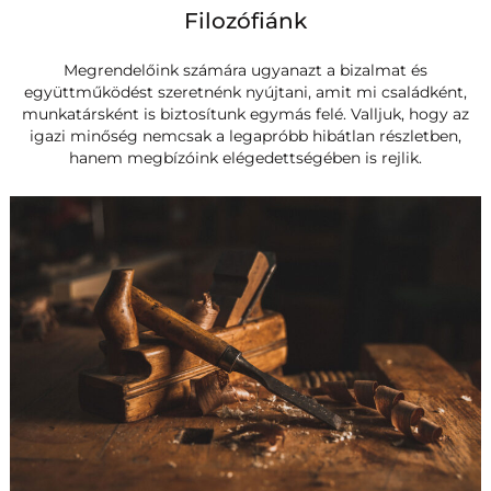
Filozófiánk
Megrendelőink számára ugyanazt a bizalmat és
együttműködést szeretnénk nyújtani, amit mi családként,
munkatársként is biztosítunk egymás felé. Valljuk, hogy az
igazi minőség nemcsak a legapróbb hibátlan részletben,
hanem megbízóink elégedettségében is rejlik.