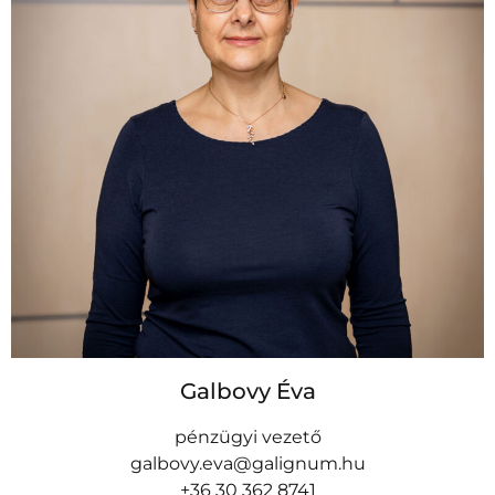
Galbovy Éva
pénzügyi vezető
galbovy.eva@galignum.hu
+36 30 362 8741