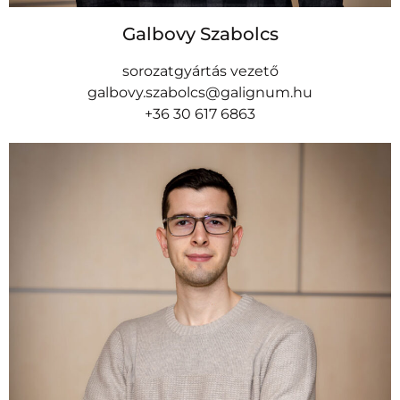
Galbovy Szabolcs
sorozatgyártás vezető
galbovy.szabolcs@galignum.hu
+36 30 617 6863