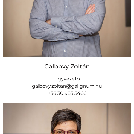
Galbovy Zoltán
ügyvezető
galbovy.zoltan@galignum.hu
+36 30 983 5466