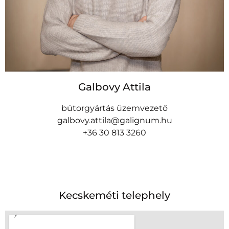
Galbovy Attila
bútorgyártás üzemvezető
galbovy.attila@galignum.hu
+36 30 813 3260
Kecskeméti telephely