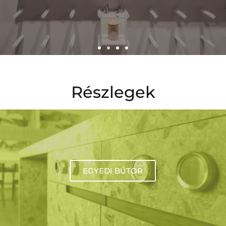
Egyedi
elképzeléseket
Részlegek
keltünk
életre.
EGYEDI BÚTOR