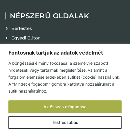
NÉPSZERŰ OLDALAK
Bérfestés
Egyedi Bútor
Kapcsolat
Fontosnak tartjuk az adatok védelmét
Karrier
A böngészési élmény fokozása, a személyre szabott
Adatvédelmi tájékoztató
hirdetések vagy tartalmak megjelenítése, valamint a
ÁSZF
forgalom elemzése érdekében sütiket (cookie) használunk.
A "Mindet elfogadom" gombra kattintva hozzájárulhat a
Használat és karbantartás
sütik használatához.
KÖZÖSSÉGEK
Az összes elfogadása
Facebook
Testreszabás