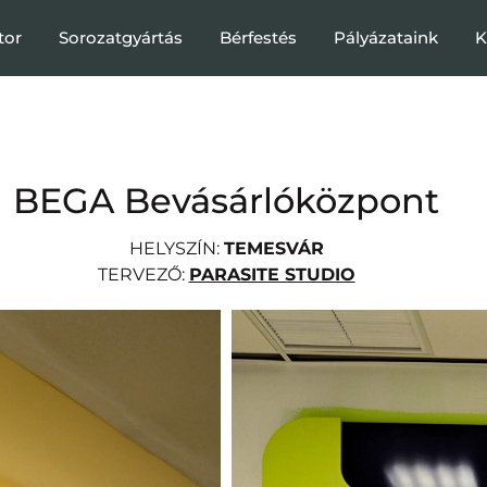
tor
Sorozatgyártás
Bérfestés
Pályázataink
K
BEGA Bevásárlóközpont
HELYSZÍN:
TEMESVÁR
TERVEZŐ:
PARASITE STUDIO