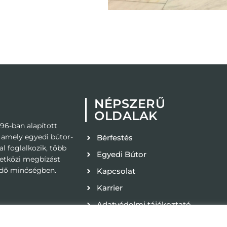
NÉPSZERŰ
OLDALAK
96-ban alapított
, amely egyedi bútor-
Bérfestés
l foglalkozik, több
Egyedi Bútor
zetközi megbízást
kedő minőségben.
Kapcsolat
Karrier
Adatvédelmi tájékoztató
ÁSZF