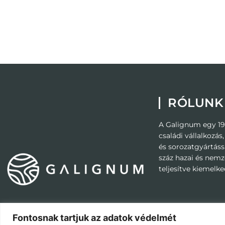
RÓLUNK
A Galignum egy 19
családi vállalkozás
és sorozatgyártássa
száz hazai és nem
teljesítve kiemel
Fontosnak tartjuk az adatok védelmét