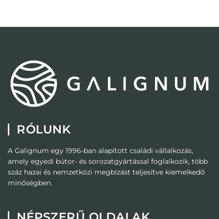
RÓLUNK
A Galignum egy 1996-ban alapított családi vállalkozás,
amely egyedi bútor- és sorozatgyártással foglalkozik, több
száz hazai és nemzetközi megbízást teljesítve kiemelkedő
minőségben.
NÉPSZERŰ OLDALAK