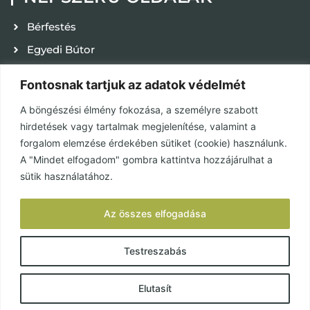
Bérfestés
Egyedi Bútor
Kapcsolat
Fontosnak tartjuk az adatok védelmét
Karrier
A böngészési élmény fokozása, a személyre szabott
Adatvédelmi tájékoztató
hirdetések vagy tartalmak megjelenítése, valamint a
ÁSZF
forgalom elemzése érdekében sütiket (cookie) használunk.
A "Mindet elfogadom" gombra kattintva hozzájárulhat a
Használat és karbantartás
sütik használatához.
KÖZÖSSÉGEK
Az összes elfogadása
Facebook
Testreszabás
Elutasít