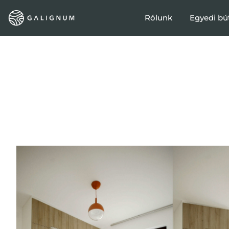
Rólunk
Egyedi bú