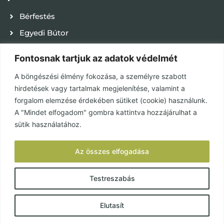
Bérfestés
Egyedi Bútor
Kapcsolat
Fontosnak tartjuk az adatok védelmét
Karrier
A böngészési élmény fokozása, a személyre szabott
Adatvédelmi tájékoztató
hirdetések vagy tartalmak megjelenítése, valamint a
ÁSZF
forgalom elemzése érdekében sütiket (cookie) használunk.
A "Mindet elfogadom" gombra kattintva hozzájárulhat a
Használat és karbantartás
sütik használatához.
KÖZÖSSÉGEK
Az összes elfogadása
Facebook
Testreszabás
Elutasít