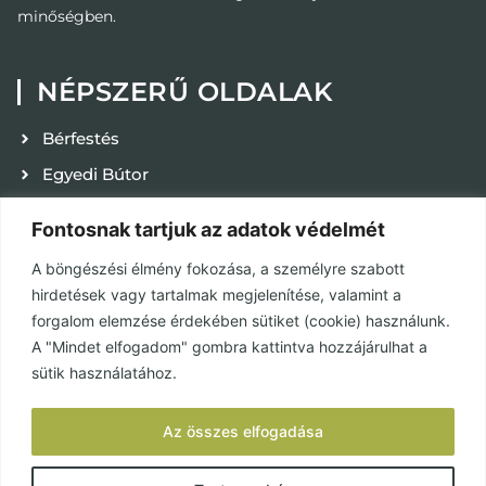
minőségben.
NÉPSZERŰ OLDALAK
Bérfestés
Egyedi Bútor
Kapcsolat
Fontosnak tartjuk az adatok védelmét
Karrier
A böngészési élmény fokozása, a személyre szabott
Adatvédelmi tájékoztató
hirdetések vagy tartalmak megjelenítése, valamint a
ÁSZF
forgalom elemzése érdekében sütiket (cookie) használunk.
A "Mindet elfogadom" gombra kattintva hozzájárulhat a
Használat és karbantartás
sütik használatához.
KÖZÖSSÉGEK
Az összes elfogadása
Facebook