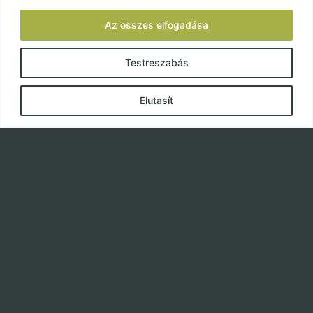
Az összes elfogadása
Testreszabás
ABOUT US
Elutasít
Galignum
is a family business founded in 1996, specializing
in custom furniture and mass production. Over the years,
we have fulfilled hundreds of domestic and international
orders with outstanding quality.
POPULAR
Painting
Custom Furniture
Contact
Privacy Policy