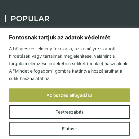
POPULAR
Painting
Fontosnak tartjuk az adatok védelmét
Custom Furniture
A böngészési élmény fokozása, a személyre szabott
Contact
hirdetések vagy tartalmak megjelenítése, valamint a
Privacy Policy
forgalom elemzése érdekében sütiket (cookie) használunk.
A "Mindet elfogadom" gombra kattintva hozzájárulhat a
Terms and Conditions
sütik használatához.
SOCIAL MEDIA
Az összes elfogadása
Facebook
Testreszabás
Elutasít