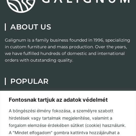
ABOUT US
Galignum
is a family business founded in 1996, specializing
in custom furniture and mass production. Over the years,
we have fulfilled hundreds of domestic and international
orders with outstanding quality.
POPULAR
Painting
Fontosnak tartjuk az adatok védelmét
Custom Furniture
A böngészési élmény fokozása, a személyre szabott
Contact
hirdetések vagy tartalmak megjelenítése, valamint a
Privacy Policy
forgalom elemzése érdekében sütiket (cookie) használunk.
A "Mindet elfogadom" gombra kattintva hozzájárulhat a
Terms and Conditions