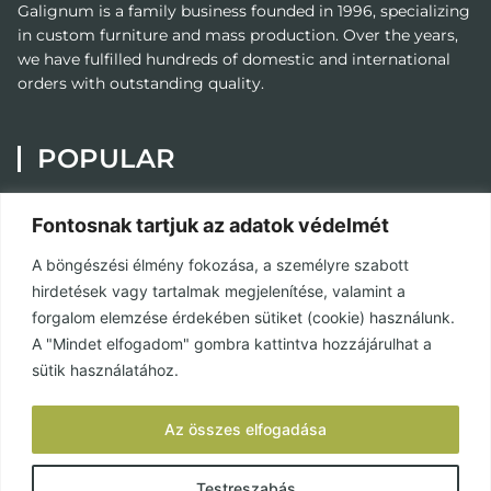
Galignum
is a family business founded in 1996, specializing
in custom furniture and mass production. Over the years,
we have fulfilled hundreds of domestic and international
orders with outstanding quality.
POPULAR
Painting
Fontosnak tartjuk az adatok védelmét
Custom Furniture
A böngészési élmény fokozása, a személyre szabott
Contact
hirdetések vagy tartalmak megjelenítése, valamint a
Privacy Policy
forgalom elemzése érdekében sütiket (cookie) használunk.
A "Mindet elfogadom" gombra kattintva hozzájárulhat a
Terms and Conditions
sütik használatához.
SOCIAL MEDIA
Az összes elfogadása
Facebook
Testreszabás