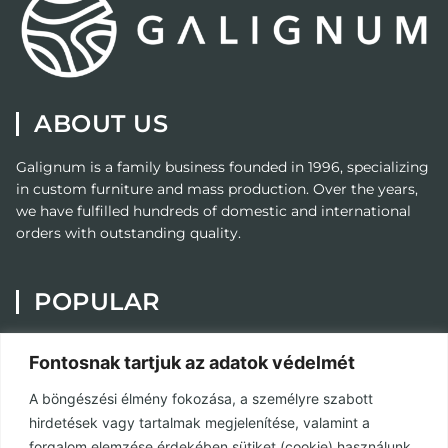
ABOUT US
Galignum
is a family business founded in 1996, specializing
in custom furniture and mass production. Over the years,
we have fulfilled hundreds of domestic and international
orders with outstanding quality.
POPULAR
Painting
Fontosnak tartjuk az adatok védelmét
Custom Furniture
A böngészési élmény fokozása, a személyre szabott
Contact
hirdetések vagy tartalmak megjelenítése, valamint a
Privacy Policy
forgalom elemzése érdekében sütiket (cookie) használunk.