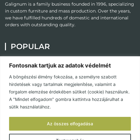
Galignum
is a family business founded in 1996, specializing
in custom furniture and mass production. Over the years,
we have fulfilled hundreds of domestic and international
orders with outstanding quality.
POPULAR
Painting
Fontosnak tartjuk az adatok védelmét
Custom Furniture
A böngészési élmény fokozása, a személyre szabott
Contact
hirdetések vagy tartalmak megjelenítése, valamint a
Privacy Policy
forgalom elemzése érdekében sütiket (cookie) használunk.
A "Mindet elfogadom" gombra kattintva hozzájárulhat a
Terms and Conditions
sütik használatához.
SOCIAL MEDIA
Az összes elfogadása
Facebook