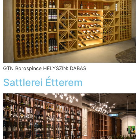
GTN Borospince HELYSZÍN: DABAS
Sattlerei Étterem