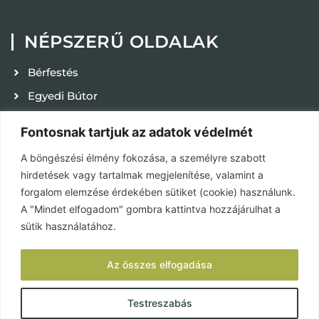
NÉPSZERŰ OLDALAK
Bérfestés
Egyedi Bútor
Kapcsolat
Fontosnak tartjuk az adatok védelmét
Karrier
A böngészési élmény fokozása, a személyre szabott
Adatvédelmi tájékoztató
hirdetések vagy tartalmak megjelenítése, valamint a
ÁSZF
forgalom elemzése érdekében sütiket (cookie) használunk.
A "Mindet elfogadom" gombra kattintva hozzájárulhat a
Használat és karbantartás
sütik használatához.
KÖZÖSSÉGEK
Az összes elfogadása
Facebook
Testreszabás